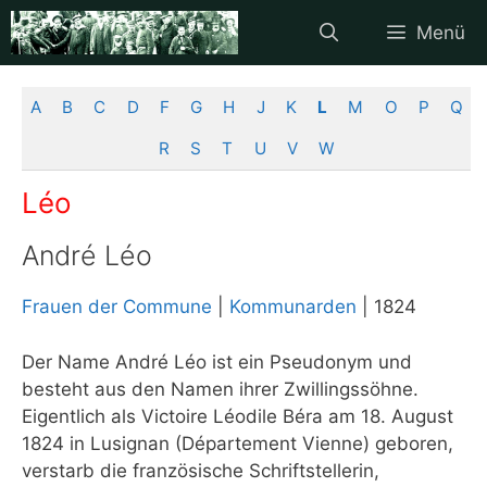
Zum
Menü
Inhalt
springen
A
B
C
D
F
G
H
J
K
L
M
O
P
Q
R
S
T
U
V
W
Léo
André Léo
Frauen der Commune
|
Kommunarden
| 1824
Der Name André Léo ist ein Pseudonym und
besteht aus den Namen ihrer Zwillingssöhne.
Eigentlich als Victoire Léodile Béra am 18. August
1824 in Lusignan (Département Vienne) geboren,
verstarb die französische Schriftstellerin,