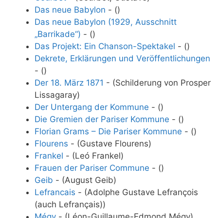
Das neue Babylon
- ()
Das neue Babylon (1929, Ausschnitt
„Barrikade“)
- ()
Das Projekt: Ein Chanson-Spektakel
- ()
Dekrete, Erklärungen und Veröffentlichungen
- ()
Der 18. März 1871
- (Schilderung von Prosper
Lissagaray)
Der Untergang der Kommune
- ()
Die Gremien der Pariser Kommune
- ()
Florian Grams – Die Pariser Kommune
- ()
Flourens
- (Gustave Flourens)
Frankel
- (Leó Frankel)
Frauen der Pariser Commune
- ()
Geib
- (August Geib)
Lefrancais
- (Adolphe Gustave Lefrançois
(auch Lefrançais))
Mégy
- (Léon-Guillaume-Edmond Mégy)