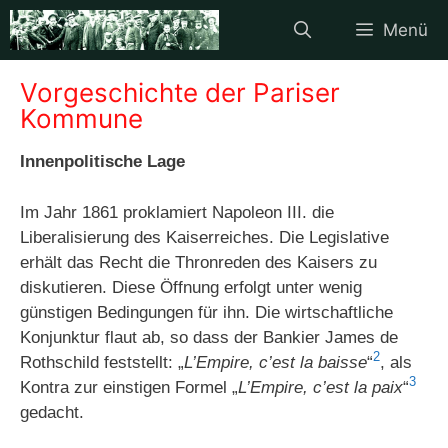
Zum
Menü
Inhalt
springen
Vorgeschichte der Pariser
Kommune
Innenpolitische Lage
Im Jahr 1861 proklamiert Napoleon III. die
Liberalisierung des Kaiserreiches. Die Legislative
erhält das Recht die Thronreden des Kaisers zu
diskutieren. Diese Öffnung erfolgt unter wenig
günstigen Bedingungen für ihn. Die wirtschaftliche
Konjunktur flaut ab, so dass der Bankier James de
2
Rothschild feststellt: „
L’Empire, c’est la baisse
“
, als
3
Kontra zur einstigen Formel „
L’Empire, c’est la paix
“
gedacht.