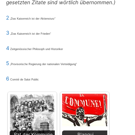
gesetzten Zitate sind wörtlich übernommen.)
2
„Das Kaiserreich ist der Aktiensturz“
3
„Das Kaiserreich ist der Frieden“
4
Zeitgenössischer Philosoph und Historiker
5
„Provisorische Regierung der nationalen Verteidigung“
6
Comité de Salut Public
Rat der Kommune
Blanqui