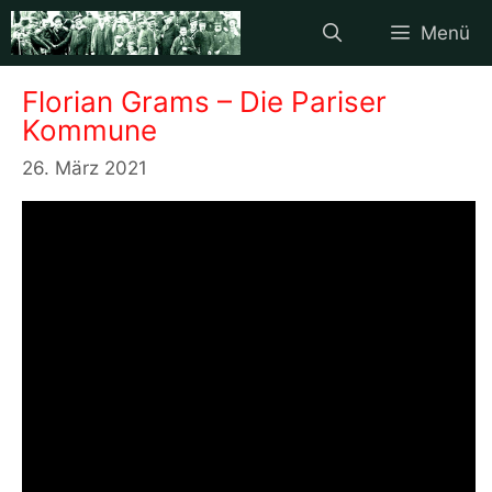
Zum
Menü
Inhalt
springen
Florian Grams – Die Pariser
Kommune
26. März 2021