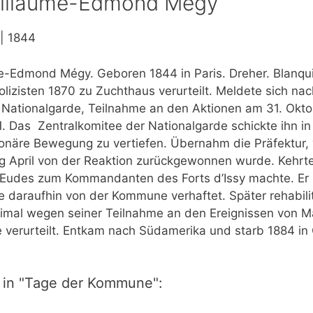
illaume-Edmond Mégy
| 1844
-Edmond Mégy. Geboren 1844 in Paris. Dreher. Blanqu
olizisten 1870 zu Zuchthaus verurteilt. Meldete sich na
Nationalgarde, Teilnahme an den Aktionen am 31. Okt
1. Das Zentralkomitee der Nationalgarde schickte ihn i
ionäre Bewegung zu vertiefen. Übernahm die Präfektur, 
g April von der Reaktion zurückgewonnen wurde. Kehrte
n Eudes zum Kommandanten des Forts d’Issy machte. Er
e daraufhin von der Kommune verhaftet. Später rehabilit
eimal wegen seiner Teilnahme an den Ereignissen von Ma
 verurteilt. Entkam nach Südamerika und starb 1884 in
 in "Tage der Kommune":