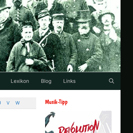
Lexikon
Blog
Links
Musik-Tipp
U
V
W