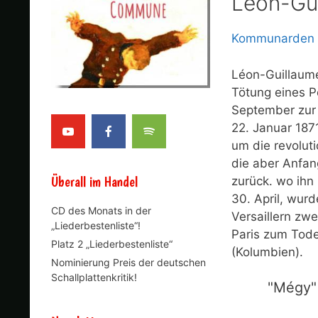
Léon-Gu
Kommunarden
Léon-Guillaume
Tötung eines P
September zur 
22. Januar 187
um die revolut
die aber Anfan
Überall im Handel
zurück. wo ih
30. April, wurd
CD des Monats in der
Versaillern zw
„Liederbestenliste“!
Paris zum Tode
Platz 2 „Liederbestenliste“
(Kolumbien).
Nominierung Preis der deutschen
Schallplattenkritik!
"Mégy"