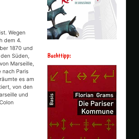
ist. Wegen
ch dem 4.
ober 1870 und
Buchttipp:
n den Süden,
von Marseille,
 nach Paris
 räumte es am
iert, von den
rseille und
 Colon