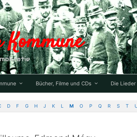
er Kommune
emokratie
ommune
Bücher, Filme und CDs
Die Lieder
C
D
F
G
H
J
K
L
M
O
P
Q
R
S
T