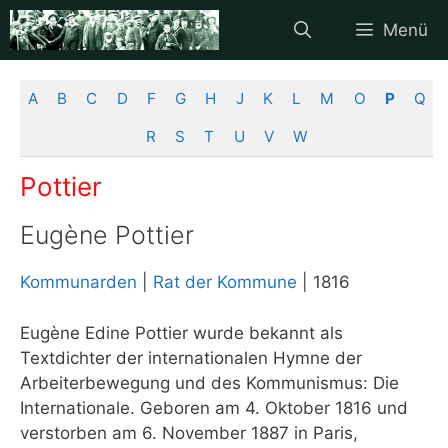
Zum
Menü
Inhalt
springen
A
B
C
D
F
G
H
J
K
L
M
O
P
Q
R
S
T
U
V
W
Pottier
Eugène Pottier
Kommunarden
|
Rat der Kommune
| 1816
Eugène Edine Pottier wurde bekannt als
Textdichter der internationalen Hymne der
Arbeiterbewegung und des Kommunismus: Die
Internationale. Geboren am 4. Oktober 1816 und
verstorben am 6. November 1887 in Paris,