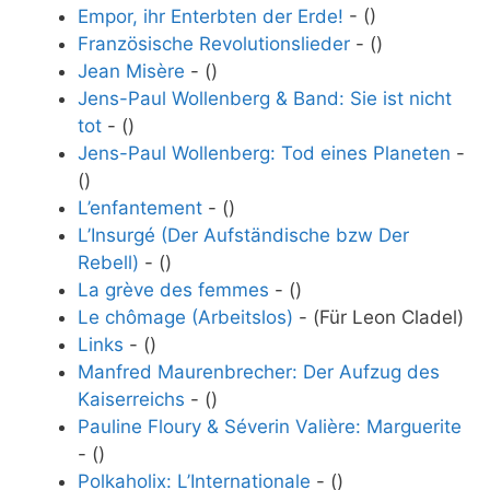
Empor, ihr Enterbten der Erde!
- ()
Französische Revolutionslieder
- ()
Jean Misère
- ()
Jens-Paul Wollenberg & Band: Sie ist nicht
tot
- ()
Jens-Paul Wollenberg: Tod eines Planeten
-
()
L’enfantement
- ()
L’Insurgé (Der Aufständische bzw Der
Rebell)
- ()
La grève des femmes
- ()
Le chômage (Arbeitslos)
- (Für Leon Cladel)
Links
- ()
Manfred Maurenbrecher: Der Aufzug des
Kaiserreichs
- ()
Pauline Floury & Séverin Valière: Marguerite
- ()
Polkaholix: L’Internationale
- ()