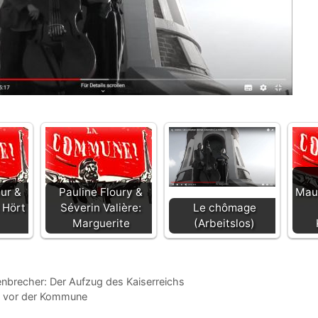
ur &
Pauline Floury &
Mau
 Hört
Séverin Valière:
Le chômage
Marguerite
(Arbeitslos)
nbrecher: Der Aufzug des Kaiserreichs
 vor der Kommune