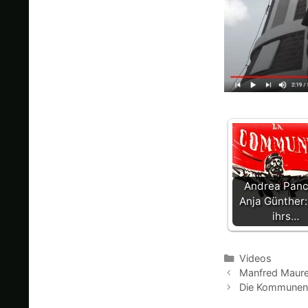
Andrea Panc
Anja Günther:
ihrs…
Kategorien
Videos
Manfred Maure
Die Kommunen