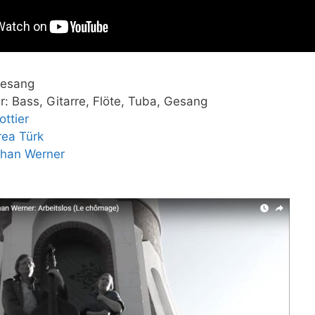
Gesang
: Bass, Gitarre, Flöte, Tuba, Gesang
ottier
ea Türk
han Werner