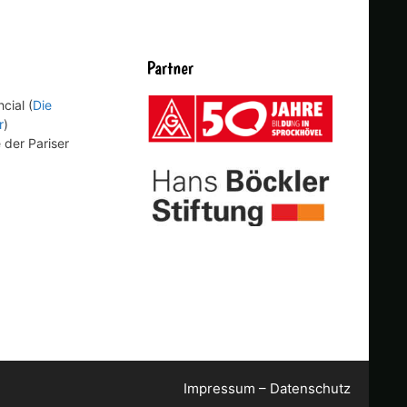
Partner
cial (
Die
r
)
 der Pariser
Impressum
–
Datenschutz