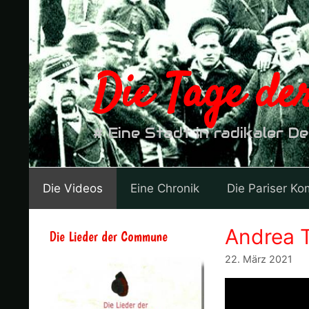
Zum
Inhalt
springen
Die Tage d
# Eine Stadt in radikaler D
Die Videos
Eine Chronik
Die Pariser K
Andrea T
Die Lieder der Commune
22. März 2021