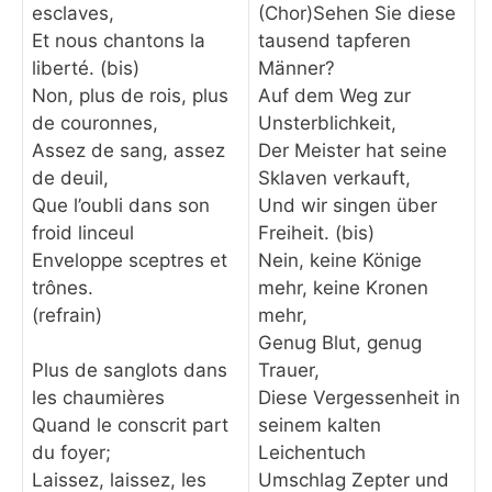
esclaves,
(Chor)Sehen Sie diese
Et nous chantons la
tausend tapferen
liberté. (bis)
Männer?
Non, plus de rois, plus
Auf dem Weg zur
de couronnes,
Unsterblichkeit,
Assez de sang, assez
Der Meister hat seine
de deuil,
Sklaven verkauft,
Que l’oubli dans son
Und wir singen über
froid linceul
Freiheit. (bis)
Enveloppe sceptres et
Nein, keine Könige
trônes.
mehr, keine Kronen
(refrain)
mehr,
Genug Blut, genug
Trauer,
Plus de sanglots dans
Diese Vergessenheit in
les chaumières
seinem kalten
Quand le conscrit part
Leichentuch
du foyer;
Umschlag Zepter und
Laissez, laissez, les