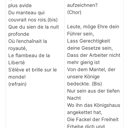
aufzeichnen?
plus avide
(Chor)
Du manteau qui
couvrait nos rois.(bis)
Leute, möge Ehre dein
Que du sien de la nuit
Führer sein,
profonde
Lass Gerechtigkeit
Où l’enchaînait la
deine Gesetze sein,
royauté,
Dass der Arbeiter nicht
Le flambeau de la
mehr gierig ist
Liberté
Von dem Mantel, der
S’élève et brille sur le
unsere Könige
monde!
bedeckte. (Bis)
(refrain)
Nur sein aus der tiefen
Nacht
Wo ihn das Königshaus
angekettet hat,
Die Fackel der Freiheit
Erhebe dich und