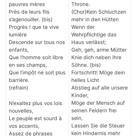
Throne.
pauvres mères
(Chor)Kein Schluchzen
Près de leurs fils
mehr in den Hütten
s’agenouiller. (bis)
Wenn der
Progrès ! que ta vive
Wehrpflichtige das
lumière
Haus verlässt;
Descende sur tous nos
Geh, geh, arme Mütter
enfants,
Knie dich neben ihre
Que l’homme soit libre
Söhne. (bis)
en ses champs,
Fortschritt! Möge dein
Que l’impôt ne soit plus
helles Licht
barrière.
Abstieg auf alle unsere
(refrain)
Kinder,
Möge der Mensch auf
N’exaltez plus vos lois
seinen Feldern frei
nouvelles,
sein,
Le peuple est sourd à
Lassen Sie die Steuer
vos accents,
kein Hindernis mehr
Assez de phrases