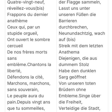
Quatre-vingt-neuf,
der Flagge sammeln,
réveillez-vous(bis)
Lasst uns unter
Frappons du dernier
unseren Füßen die
anathème
Barrieren
Ceux qui, par un
durchbrechen,
stupide orgueil,
Neunundachtzig, wach
Ont ouvert le sombre
auf (bis)
cercueil
Streik mit dem letzten
De nos frères morts
Anathema
sans
Diejenigen, die aus
emblème.Chantons la
dummem Stolz
liberté,
Habe den dunklen
Défendons la cité,
Sarg geöffnet
Marchons, marchons,
Von unseren toten
sans souverain,
Brüdern ohne
Le peuple aura du
Embleme.Singe über
pain.Depuis vingt ans
die Freiheit,
que tu sommeilles,
Verteidige die Stadt,