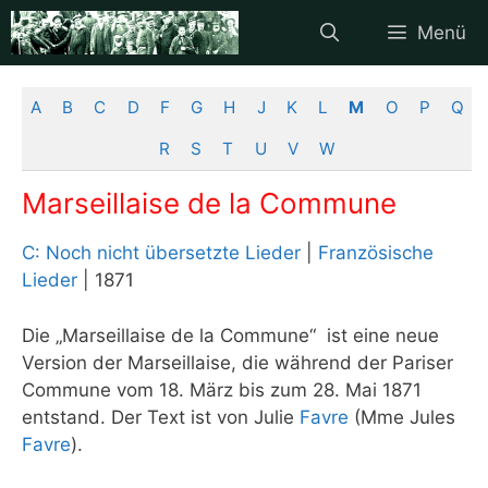
Zum
Menü
Inhalt
springen
A
B
C
D
F
G
H
J
K
L
M
O
P
Q
R
S
T
U
V
W
Marseillaise de la Commune
C: Noch nicht übersetzte Lieder
|
Französische
Lieder
| 1871
Die „Marseillaise de la Commune“ ist eine neue
Version der Marseillaise, die während der Pariser
Commune vom 18. März bis zum 28. Mai 1871
entstand. Der Text ist von Julie
Favre
(Mme Jules
Favre
).