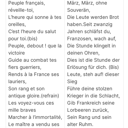
Peuple français,
März, März, ohne
réveille-toi,
Souverän,
L’heure qui sonne à tes
Die Leute werden Brot
oreilles,
haben.Seit zwanzig
C’est l’heure du salut
Jahren schläfst du,
pour toi.(bis)
Franzosen, wach auf,
Peuple, debout ! que la
Die Stunde klingelt in
victoire
deinen Ohren,
Guide au combat tes
Dies ist die Stunde der
fiers guerriers,
Erlösung für dich. (Bis)
Rends à la France ses
Leute, steh auf! dieser
lauriers,
Sieg
Son rang et son
Führe deine stolzen
antique gloire.(refrain)
Krieger in die Schlacht,
Les voyez-vous ces
Gib Frankreich seine
mille braves
Lorbeeren zurück,
Marcher à l’immortalité,
Sein Rang und sein
Le maître a vendu ses
alter Ruhm.