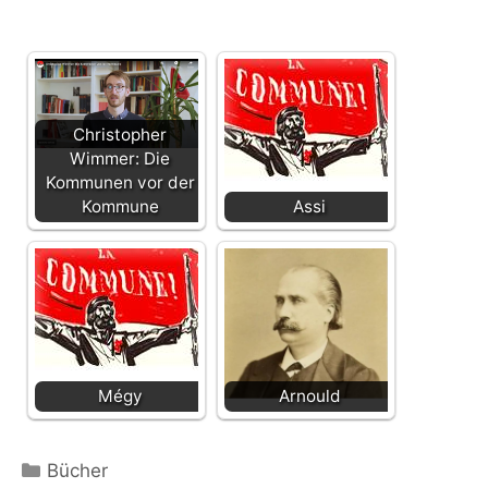
Christopher
Wimmer: Die
Kommunen vor der
Kommune
Assi
Mégy
Arnould
Kategorien
Bücher