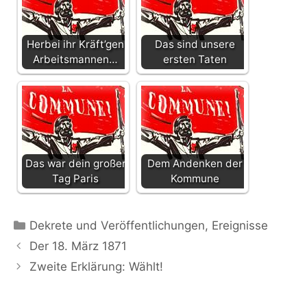
Herbei ihr Kräft’gen
Das sind unsere
Arbeitsmannen…
ersten Taten
Das war dein großer
Dem Andenken der
Tag Paris
Kommune
Kategorien
Dekrete und Veröffentlichungen
,
Ereignisse
Der 18. März 1871
Zweite Erklärung: Wählt!