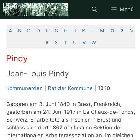
Zum
Menü
Inhalt
springen
A
B
C
D
F
G
H
J
K
L
M
O
P
Q
R
S
T
U
V
W
Pindy
Jean-Louis Pindy
Kommunarden
|
Rat der Kommune
| 1840
Geboren am 3. Juni 1840 in Brest, Frankreich,
gestorben am 24. Juni 1917 in La Chaux-de-Fonds,
Schweiz. Er arbeitete als Tischler in Brest und
schloss sich dort 1867 der lokalen Sektion der
Internationalen Arbeiterassoziation an. Im gleichen