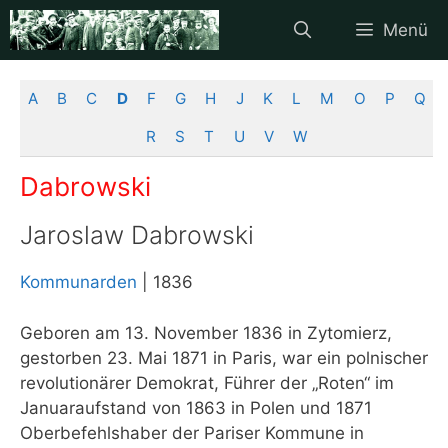
Zum
Menü
Inhalt
springen
A
B
C
D
F
G
H
J
K
L
M
O
P
Q
R
S
T
U
V
W
Dabrowski
Jaroslaw Dabrowski
Kommunarden
| 1836
Geboren am 13. November 1836 in Zytomierz,
gestorben 23. Mai 1871 in Paris, war ein polnischer
revolutionärer Demokrat, Führer der „Roten“ im
Januaraufstand von 1863 in Polen und 1871
Oberbefehlshaber der Pariser Kommune in