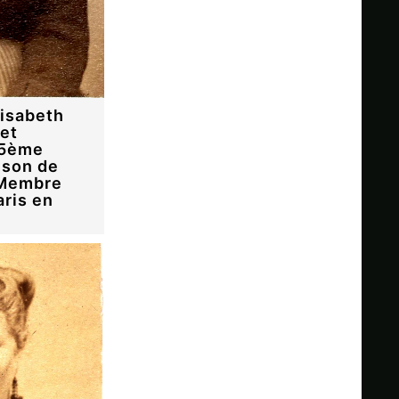
lisabeth
 et
35ème
rison de
. Membre
ris en