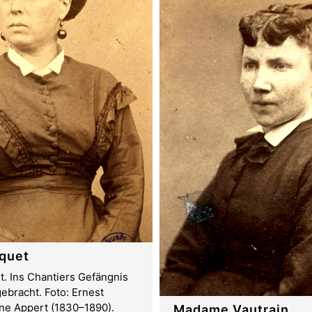
quet
. Ins Chantiers Gefängnis
gebracht. Foto: Ernest
ne Appert (1830–1890).
Madame Vautrain