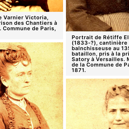
e Varnier Victoria,
prison des Chantiers à
s. Commune de Paris,
Portrait de Rétiffe E
(1833-?), cantinière
balnchisseuse au 1
bataillon, pris à la p
Satory à Versailles
de la Commune de Pa
1871.