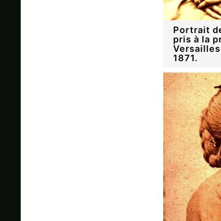
Portrait d
pris à la 
Versaille
1871.