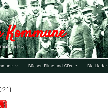
er Kommune
emokratie
ommune
Bücher, Filme und CDs
Die Lieder
021)