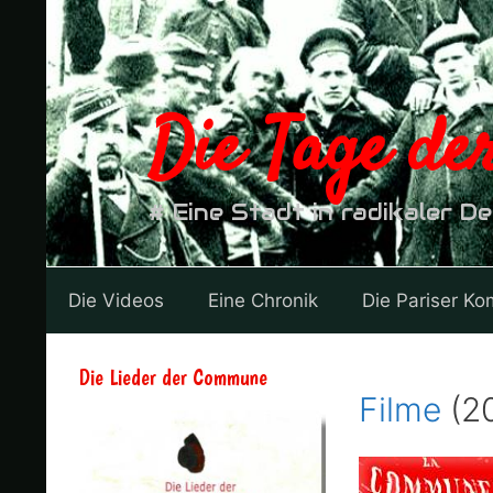
Zum
Inhalt
springen
Die Tage d
# Eine Stadt in radikaler D
Die Videos
Eine Chronik
Die Pariser K
Die Lieder der Commune
Filme
(2