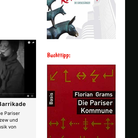
Buchttipp:
Barrikade
e Pariser
nzew und
sik von