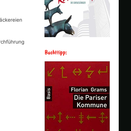
Bäckereien
urchführung
Buchttipp: