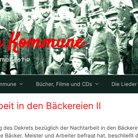
er Kommune
emokratie
ommune
Bücher, Filme und CDs
Die Lieder
eit in den Bäckereien II
g des Dekrets bezüglich der Nachtarbeit in den Bäcker
e Bäcker, Meister und Arbeiter befragt hat, beschließt d