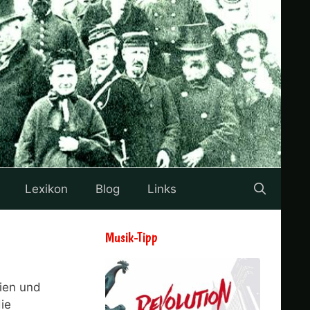
Lexikon
Blog
Links
Musik-Tipp
eien und
ie