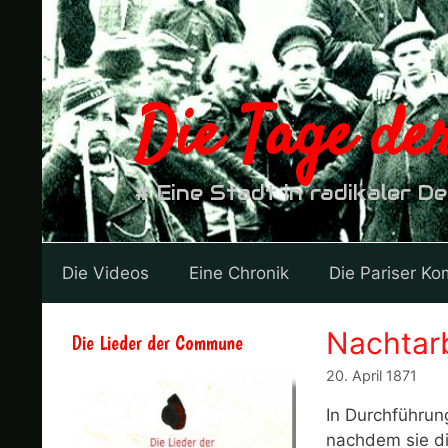
Zum
Inhalt
springen
Die Tage d
# Eine Stadt in radikaler D
Die Videos
Eine Chronik
Die Pariser K
Nachtarb
Die Lieder der Commune
20. April 1871
In Durchführun
nachdem sie di