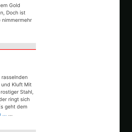
dem Gold
n, Doch ist
ge nimmermehr
n rasselnden
 und Kluft Mit
rostiger Stahl,
r ringt sich
Es geht dem
 ...
...