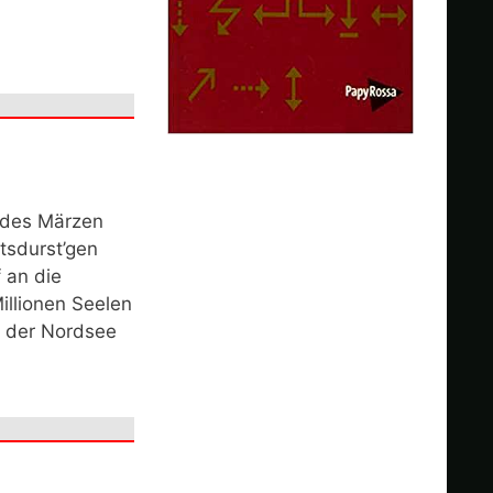
t des Märzen
tsdurst’gen
 an die
illionen Seelen
n der Nordsee