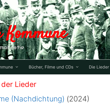
er Kommune
emokratie
ommune
Bücher, Filme und CDs
Die Lieder
der Lieder
e (Nachdichtung)
(2024)