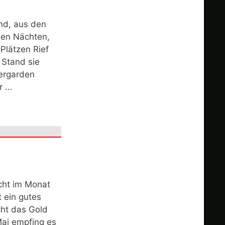
nd, aus den
den Nächten,
Plätzen Rief
 Stand sie
tergarden
 ...
cht im Monat
t ein gutes
cht das Gold
Mai empfing es