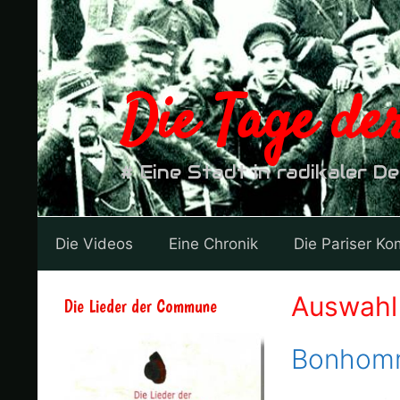
Zum
Inhalt
springen
Die Tage d
# Eine Stadt in radikaler D
Die Videos
Eine Chronik
Die Pariser K
Auswahl 
Die Lieder der Commune
Bonhomm