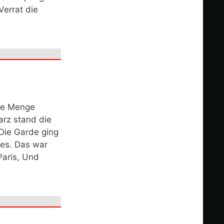
errat die
die Menge
arz stand die
 Die Garde ging
ies. Das war
Paris, Und