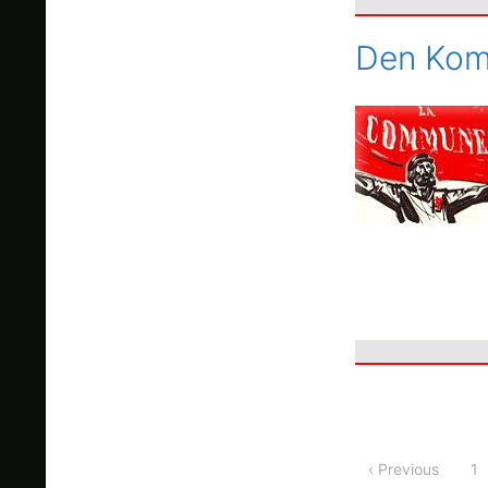
Den Ko
‹ Previous
1