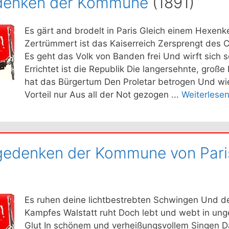
enken der Kommune
(1891)
Es gärt and brodelt in Paris Gleich einem Hexenk
Zertrümmert ist das Kaiserreich Zersprengt des 
Es geht das Volk von Banden frei Und wirft sich s
Errichtet ist die Republik Die langersehnte, groß
hat das Bürgertum Den Proletar betrogen Und wi
Vorteil nur Aus all der Not gezogen ...
Weiterlesen 
edenken der Kommune von Pari
Es ruhen deine lichtbestrebten Schwingen Und d
Kampfes Walstatt ruht Doch lebt und webt in un
Glut In schönem und verheißungsvollem Singen D