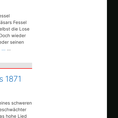
essel
Cäsars Fessel
elbst die Lose
e Doch wieder
eder seinen
...
...
s 1871
eines schweren
geschwächter
as hohe Lied