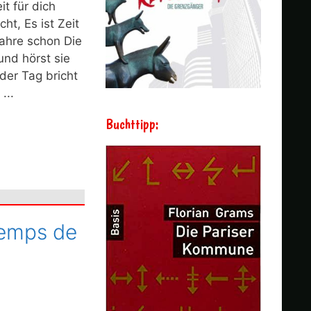
it für dich
ht, Es ist Zeit
Jahre schon Die
und hörst sie
 der Tag bricht
...
Buchttipp:
Temps de