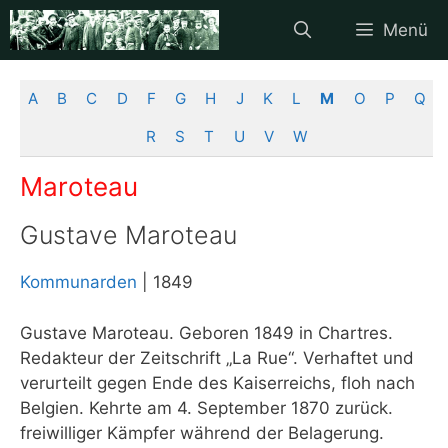
Zum
Menü
Inhalt
springen
A
B
C
D
F
G
H
J
K
L
M
O
P
Q
R
S
T
U
V
W
Maroteau
Gustave Maroteau
Kommunarden
| 1849
Gustave Maroteau. Geboren 1849 in Chartres.
Redakteur der Zeitschrift „La Rue“. Verhaftet und
verurteilt gegen Ende des Kaiserreichs, floh nach
Belgien. Kehrte am 4. September 1870 zurück.
freiwilliger Kämpfer während der Belagerung.