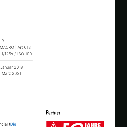
 R
MACRO | Art 018
1/125s
/
ISO 100
 Januar 2019
. März 2021
Partner
cial (
Die