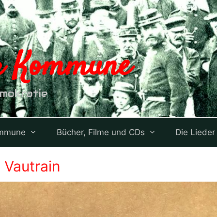
er Kommune
emokratie
ommune
Bücher, Filme und CDs
Die Lieder
Vautrain