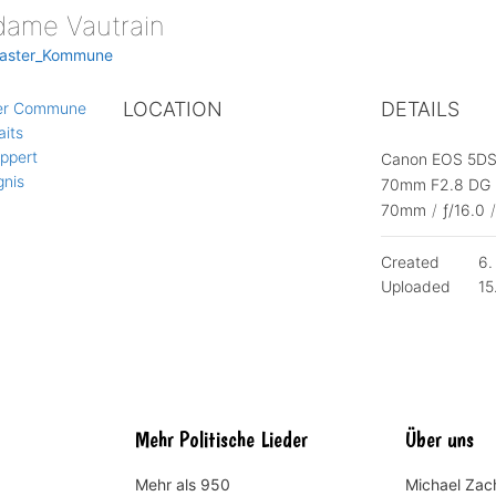
ame Vautrain
aster_Kommune
LOCATION
DETAILS
er Commune
aits
ppert
Canon EOS 5DS
nis
70mm F2.8 DG 
70mm
/
ƒ/16.0
/
Created
6.
Uploaded
15
Mehr Politische Lieder
Über uns
Mehr als 950
Michael Zach