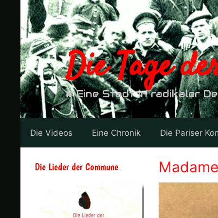
Zum
Inhalt
springen
Die Tage d
# Eine Stadt in radikaler D
Die Videos
Eine Chronik
Die Pariser K
Madame 
Die Lieder der Commune