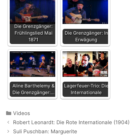
Die Grenzgänger:
Frühlingslied Mai
Die Grenzgänger: In
1871
Erwägung
Aline Barthelemy &
Lagerfeuer-Trio: Die
Die Grenzgänger:…
Internationale
Kategorien
Videos
Robert Leonardt: Die Rote Internationale (1904)
Suli Puschban: Marguerite