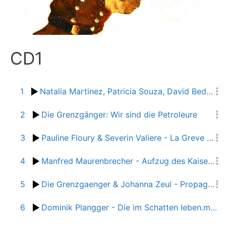
CD1
1
Natalia Martinez, Patricia Souza, David Bedoya & Ensemble: La International
2
Die Grenzgänger: Wir sind die Petroleure
3
Pauline Floury & Severin Valiere - La Greve des Femmes
4
Manfred Maurenbrecher - Aufzug des Kaiserreichs
5
Die Grenzgaenger & Johanna Zeul - Propaganda der Chansons
6
Dominik Plangger - Die im Schatten leben.mp3