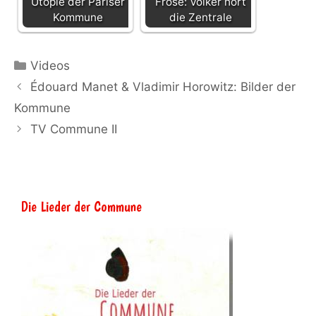
Utopie der Pariser
Fröse: Völker hört
Kommune
die Zentrale
Kategorien
Videos
Édouard Manet & Vladimir Horowitz: Bilder der
Kommune
TV Commune II
Die Lieder der Commune