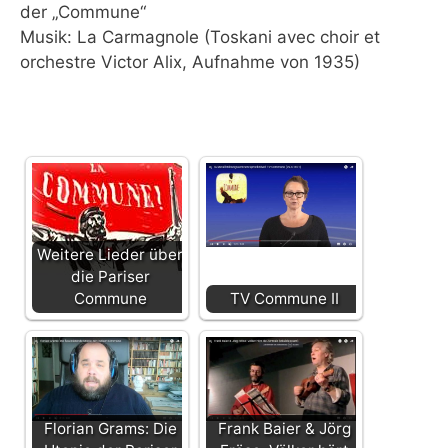
der „Commune“
Musik: La Carmagnole (Toskani avec choir et
orchestre Victor Alix, Aufnahme von 1935)
Weitere Lieder über
die Pariser
Commune
TV Commune II
Florian Grams: Die
Frank Baier & Jörg