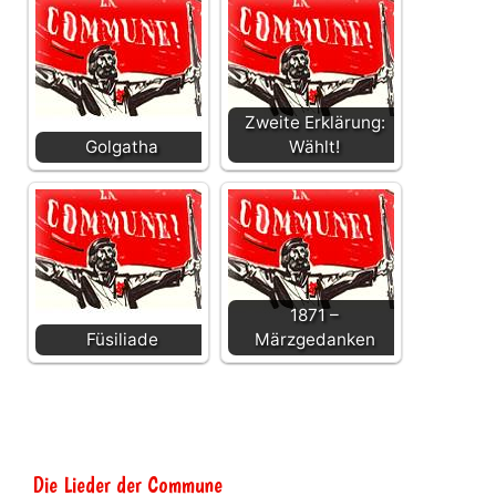
Zweite Erklärung:
Golgatha
Wählt!
1871 –
Füsiliade
Märzgedanken
Die Lieder der Commune