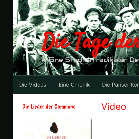
Zum
Inhalt
springen
Die Tage d
# Eine Stadt in radikaler D
Die Videos
Eine Chronik
Die Pariser K
Video
Die Lieder der Commune