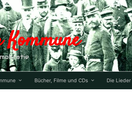
er Kommune
emokratie
ommune
Bücher, Filme und CDs
Die Lieder