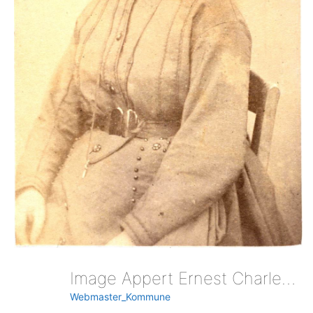
Image Appert Ernest Charles Portrait De Boulanger Eugenie Pris A La Prison De Versailles. Ph4142-133 353849
Webmaster_Kommune