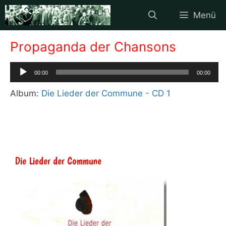
Zum
Menü
Inhalt
springen
Propaganda der Chansons
Audio-
00:00
00:00
Player
Album:
Die Lieder der Commune - CD 1
Die Lieder der Commune