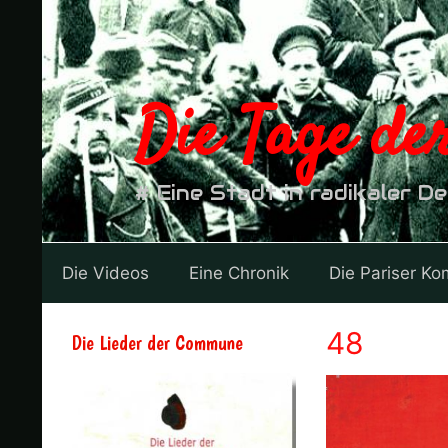
Zum
Inhalt
springen
Die Tage d
# Eine Stadt in radikaler D
Die Videos
Eine Chronik
Die Pariser K
48
Die Lieder der Commune