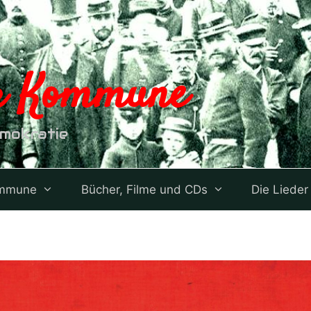
er Kommune
emokratie
ommune
Bücher, Filme und CDs
Die Lieder