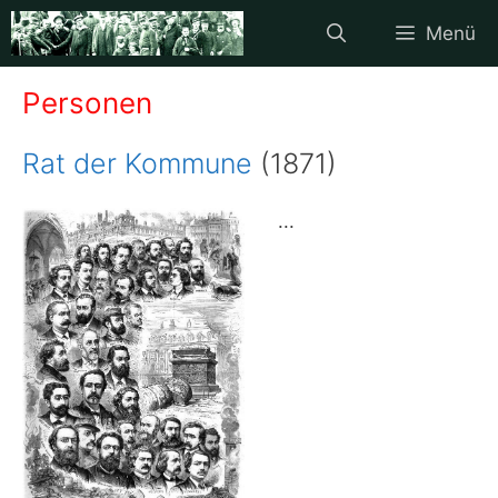
Zum
Menü
Inhalt
springen
Personen
Rat der Kommune
(1871)
...